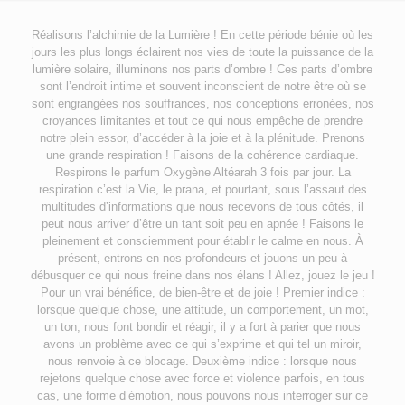
Réalisons l’alchimie de la Lumière ! En cette période bénie où les
jours les plus longs éclairent nos vies de toute la puissance de la
lumière solaire, illuminons nos parts d’ombre ! Ces parts d’ombre
sont l’endroit intime et souvent inconscient de notre être où se
sont engrangées nos souffrances, nos conceptions erronées, nos
croyances limitantes et tout ce qui nous empêche de prendre
notre plein essor, d’accéder à la joie et à la plénitude. Prenons
une grande respiration ! Faisons de la cohérence cardiaque.
Respirons le parfum Oxygène Altéarah 3 fois par jour. La
respiration c’est la Vie, le prana, et pourtant, sous l’assaut des
multitudes d’informations que nous recevons de tous côtés, il
peut nous arriver d’être un tant soit peu en apnée ! Faisons le
pleinement et consciemment pour établir le calme en nous. À
présent, entrons en nos profondeurs et jouons un peu à
débusquer ce qui nous freine dans nos élans ! Allez, jouez le jeu !
Pour un vrai bénéfice, de bien-être et de joie ! Premier indice :
lorsque quelque chose, une attitude, un comportement, un mot,
un ton, nous font bondir et réagir, il y a fort à parier que nous
avons un problème avec ce qui s’exprime et qui tel un miroir,
nous renvoie à ce blocage. Deuxième indice : lorsque nous
rejetons quelque chose avec force et violence parfois, en tous
cas, une forme d’émotion, nous pouvons nous interroger sur ce