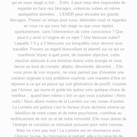
qui en nous réagit si fort… Enfin, il peut nous être impossible de
regarder en face nos blocages, violences subies et même
quelquefois données… L'EMDR peut résoudre les grands
blocages. Prenez un temps pour vous, détendez-vous et regardez
en vous ce qui vous fait réagir ou que vous rejetez
spontanément, sans l’intervention de votre conscience ? Que
peut-il y avoir à l’origine de ce rejet ? Une blessure subie?
Laquelle ? Il y a 5 blessures sur lesquelles nous devons tous
travailler. Posons un regard bienveillant et attentif sur ce qui se
manifeste Voyez à quel point, de manière objective, cette
réaction adossée à une émotion draine votre énergie et vous
laisse au bout du compte, abattu, désorienté, décentré… Elle
vous prive de vos moyens, ne vous permet pas d’inventer une
solution originale à tout problème exprimé, une manière d’être en
réponse à ce qui se passe qui soit génératrice de positif, inspirée
par l’Amour, qui ouvre et guide les autres vers quelque chose de
meilleur… quand bien même c’est ce que vous souhaitez ! Alors
voilà ! Nous allons mettre de la Lumière sur ces zones d’ombre.
La Lumière est partout c'est le facteur d’une alchimie interne au
bénéfice de notre corps et de notre psychisme, contribue au
renforcement de nos os et de notre immunité. Elle nous donne de
l’énergie et constitue un stimulant puissant pour notre cerveau.
Mais ce n’est pas tout ! La Lumière est en résonance avec
l’Amour, la joie, la croissance et partant, elle a la capacité de